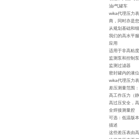
油/气罐车
wika代理压
商，同时亦是您
从规划基础和
我们的高水平
应用
适用于非高粘
监测泵和控制
监测过滤器
密封罐内的液
wika代理压力
差压测量范围：0 
高工作压力（静
高过压安全，高达
全焊接测量腔
可选：低温版本环
描述
这些差压表由