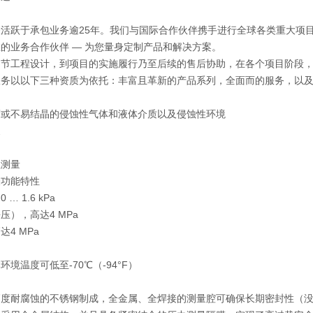
力表活跃于承包业务逾25年。我们与国际合作伙伴携手进行全球各类重大
的业务合作伙伴 — 为您量身定制产品和解决方案。
细节工程设计，到项目的实施履行乃至后续的售后协助，在各个项目阶段
服务以以下三种资质为依托：丰富且革新的产品系列，全面而的服务，以
度或不易结晶的侵蚀性气体和液体介质以及侵蚀性环境
泵
位测量
表功能特性
… 1.6 kPa
压），高达4 MPa
4 MPa
境温度可低至-70℃（-94°F）
高度耐腐蚀的不锈钢制成，全金属、全焊接的测量腔可确保长期密封性（