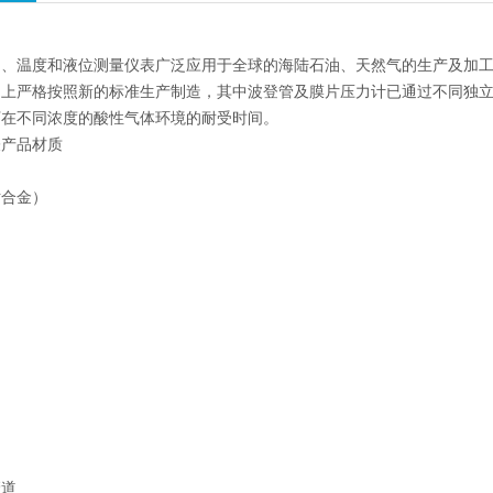
、温度和液位测量仪表广泛应用于全球的海陆石油、天然气的生产及加工领域。
础上严格按照新的标准生产制造，其中波登管及膜片压力计已通过不同独
下在不同浓度的酸性气体环境的耐受时间。
表产品材质
钴合金）
管道