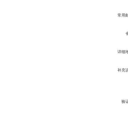
常用
详细
补充
验