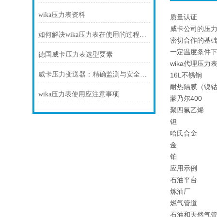
wika压力表资料
质量认证
威卡公司的压力
如何解决wika压力表在使用的过程中出现断裂的情况？
密切合作的基
一定温度条件
德国威卡压力表选型要素
wika代理压力
威卡压力变送器：精确监测与安全控制的必备装备
16L不锈钢
耐热隔膜（镍
wika压力表使用应注意事项
蒙乃尔400
聚四氟乙烯
钽
哈氏合金
金
铂
应用示例
石油平台
炼油厂
燃气管道
石油和天然气