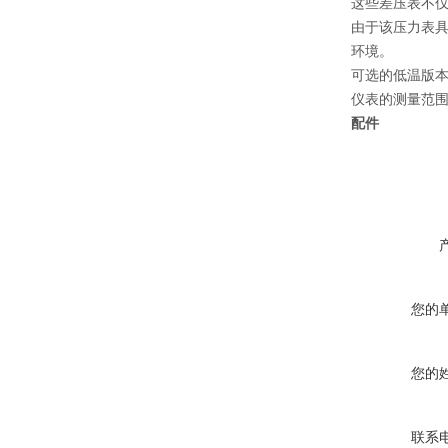
这些差压表不
由于该压力表
环境。
可选的低温版本允
仪表的测量范围为0 
配件
您的
您的
联系