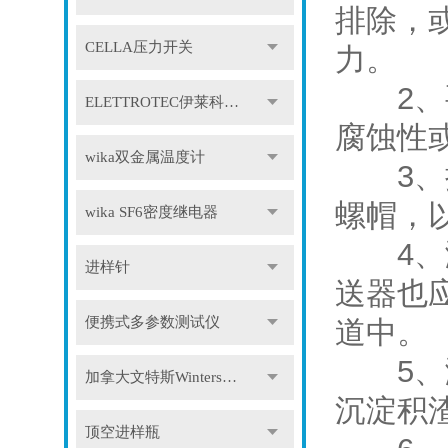
排除，
CELLA压力开关
力。
2、要
ELETTROTEC伊莱科压力开关
腐蚀性
wika双金属温度计
3、接
螺帽，
wika SF6密度继电器
4、测
进样针
送器也
便携式多参数测试仪
道中。
5、测
加拿大文特斯Winters压力表
沉淀积
顶空进样瓶