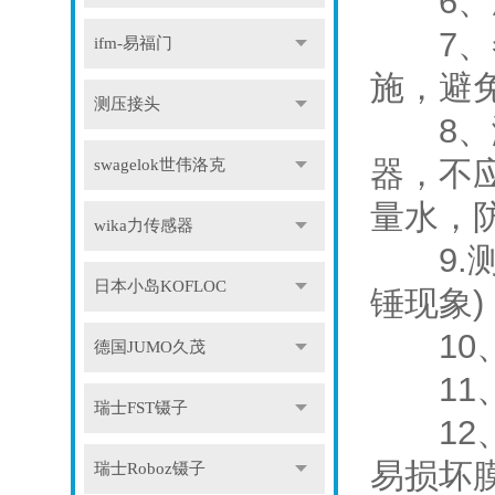
6、压
7、冬
ifm-易福门
施，避
测压接头
8、测
器，不
swagelok世伟洛克
量水，
wika力传感器
9.测
日本小岛KOFLOC
锤现象
10、
德国JUMO久茂
11、
瑞士FST镊子
12、
易损坏
瑞士Roboz镊子