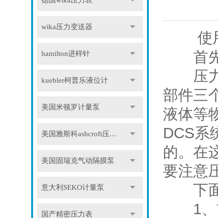
德国wika压力表
wika压力变送器
使
首先我
hamilton进样针
压力变
kuebler柯普乐液位计
部件三
美国米顿罗计量泵
液体等
DCS
美国雅斯科ashcroft压力表
的。在
美国固瑞克气动隔膜泵
要注意
下面我
意大利SEKO计量泵
1、首
国产精密压力表