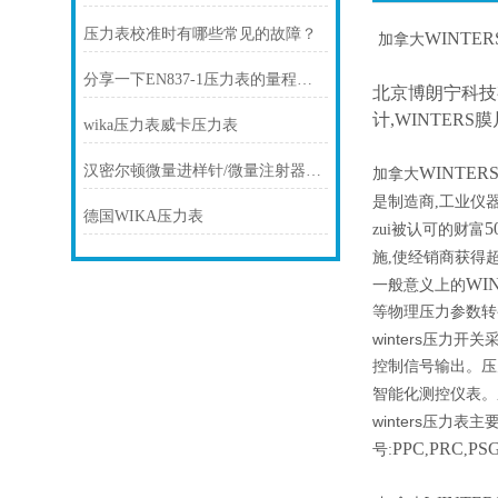
压力表校准时有哪些常见的故障？
WINTER
加拿大
分享一下EN837-1压力表的量程选择要点
北京博朗宁科技有限
计,WINTERS
wika压力表威卡压力表
汉密尔顿微量进样针/微量注射器的色谱进样方法
WINTER
加拿大
是制造商,工业仪
德国WIKA压力表
5
zui被认可的财富
施,使经销商获得
WI
一般意义上的
等物理压力参数转
winters
压力开关
控制信号输出。压
智能化测控仪表。
winters压力表
主
PPC
PRC
PS
号:
,
,