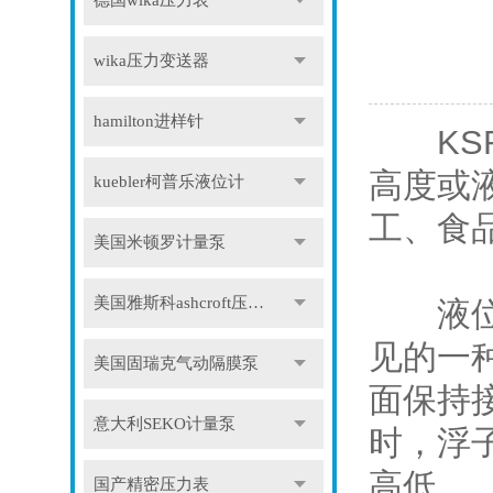
德国wika压力表
wika压力变送器
hamilton进样针
KSR
高度或
kuebler柯普乐液位计
工、食
美国米顿罗计量泵
美国雅斯科ashcroft压力表
液位计
见的一
美国固瑞克气动隔膜泵
面保持
意大利SEKO计量泵
时，浮
高低。
国产精密压力表