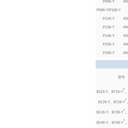
P066-Y
46
P086-Y
/P186-Y
P126-Y
45
P136-Y
49
P146-Y
45
P156-Y
49
P166-Y
46
型号
*
、
B116-Y、B716-Y
*
B126-Y
、
B726-Y
*
、
B136-Y、B736-Y
*
、
B146-Y、B746-Y