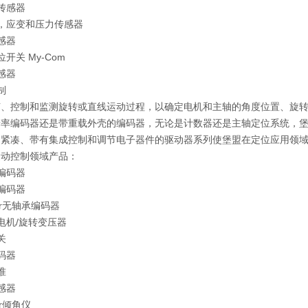
波传感器
用力，应变和压力传感器
传感器
位开关 My-Com
传感器
制
节、控制和监测旋转或直线运动过程，以确定电机和主轴的角度位置、旋
辨率编码器还是带重载外壳的编码器，无论是计数器还是主轴定位系统，
构紧凑、带有集成控制和调节电子器件的驱动器系列使堡盟在定位应用领
运动控制领域产品：
值编码器
式编码器
mer无轴承编码器
发电机/旋转变压器
关
编码器
准
传感器
er倾角仪