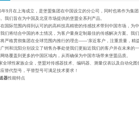
06年9月在上海成立，是堡盟集团在中国设立的分公司，同时也将作为集
心。我们旨在为中国及北亚市场提供的堡盟全系列产品。
已在国际范围内得到认可的的高科技高精密的传感技术带到中国市场，为
时我们将结合中国的本土情况，为客户量身定制最佳的传感解决方案。我
将严格贯彻集团在全球范围内推行的理念——‘亲近客户，注重质量，精
，广州和沈阳分别设立了销售办事处使我们更贴近我们的客户并在未来的
务网络覆盖到更多的中国区域内，从而确保为中国市场带来堡盟品质。
为一家全球性家族企业，堡盟对传感器技术、编码器、测量仪表以及自动化
相应替代型号，平替型号可满足技术要求！
变送器
性能特点