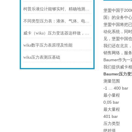
柯普乐液位计能够实时、精确地测量液体或固体物质的高度
堡盟中国于20
国）的业务中
不同类型压力表：液体、气体、电测，你了解多少？
堡盟中国将把
动化系统，同
威卡（wika）压力变送器这样做，故障率自然少
见，堡盟中国也
wika数字压力表原理及性能
我们还在北京
销售网络，服
wika压力表测压基础
Baumer作
我们提供威卡
Baumer压力
测量范围
-1 … 400 bar
最小量程
0,05 bar
最大量程
401 bar
压力类型
绝对值