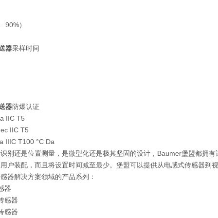
 90%）
变送器
采样时间
变送器
防爆认证
a IIC T5
 ec IIC T5
ia IIIC T100 °C Da
识别还是位置测量，是微型化还是极其坚固的设计，Baumer堡盟都拥
便用户装配，而且将设置时间减至最少。堡盟可以提供从电感式传感器到
传感器解决方案领域的产品系列：
传感器
式传感器
式传感器