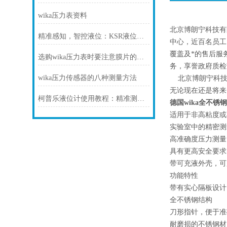
wika压力表资料
北京博朗宁科技有
精准感知，智控液位：KSR液位计，工业储运的可靠慧眼
中心，近百名员工
覆盖及*的售后服
选购wika压力表时要注意膜片的材质
务，享誉政府质检
wika压力传感器的八种测量方法
北京博朗宁科技有
无论现在还是将来
柯普乐液位计使用教程：精准测量液位的实用指南
德国wika全不锈
适用于非高粘度或
实验室中的精密测
高准确度压力测量
具有更高安全要求
带可充液外壳，可
功能特性
带有实心隔板设计（符
全不锈钢结构
刀形指针，便于准
耐磨损的不锈钢材