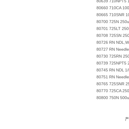
80639 710NPT5 1
80660 710CA 100
80665 710SNR 10
80700 725N 250u
80701 725LT 25
80708 725SN 250
80726 RN NDL,W
80727 RN Needle
80730 725RN 250
80739 725NPT5 2
80745 RN NDL 1/
80751 RN Needle
80765 725SNR 25
80770 725CA 250
80800 750N 500u
产