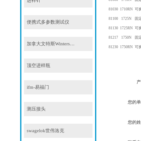
进样针
81030
1710RN
可
81100
1725N
固
便携式多参数测试仪
81130
1725RN
可
81217
1750N
固
加拿大文特斯Winters压力表
81230
1750RN
可
顶空进样瓶
产
ifm-易福门
您的单
测压接头
您的姓
swagelok世伟洛克