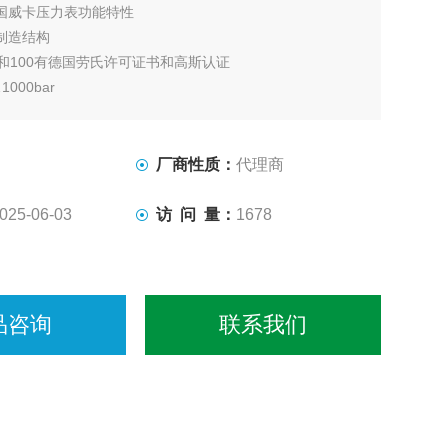
国威卡压力表功能特性
制造结构
和100有德国劳氏许可证书和高斯认证
000bar
厂商性质：
代理商
025-06-03
访 问 量：
1678
品咨询
联系我们