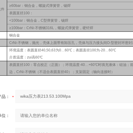
≥60bar：铜合金，螺旋式弹簧管，锡焊
元件
表圆直径100：
<100bar：铜合金，C型弹簧管，锡焊
≥100bar：CrNi-不锈钢316L，螺旋式弹簧管，硬钎焊
铜合金
CrNi-不锈钢，抛光，壳体上面带有卸压孔，壳体与压力接头间O-型密封环密封
环境温度：表圆直径40,50,63为0…60℃；表圆直径100为-20…60℃
介质温度：zui高60℃
表圆直径100：零点校正（正面）；环境温度-40…+60℃时填充液体：硅油；
边，CrNi-不锈钢（不适合表圆直径40）；支架固定（轴向连接时）
产品：
单位：