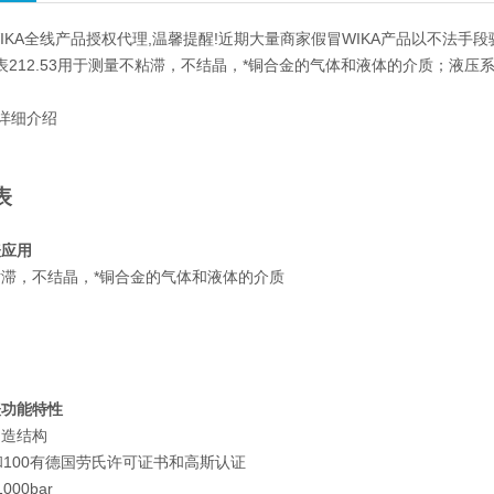
IKA全线产品授权代理,温馨提醒!近期大量商家假冒WIKA产品以不法手
力表212.53用于测量不粘滞，不结晶，*铜合金的气体和液体的介质；液
详细介绍
表
表应用
滞，不结晶，*铜合金的气体和液体的介质
表功能特性
制造结构
和100有德国劳氏许可证书和高斯认证
00bar