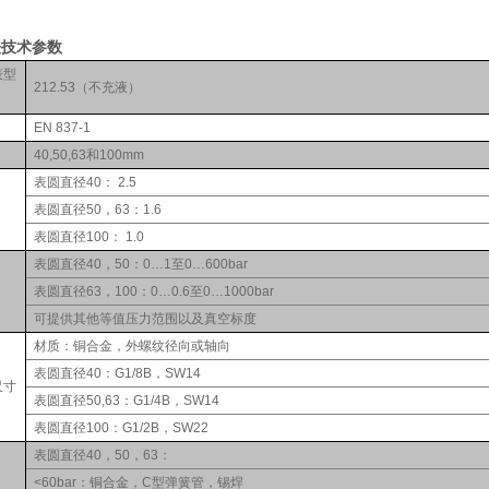
表技术参数
表型
212.53（不充液）
EN 837-1
40,50,63和100mm
表圆直径40：
2.5
表圆直径50，63：1.6
表圆直径100：
1.0
表圆直径40，50：0…1至0…600bar
表圆直径63，100：0…0.6至0…1000bar
可提供其他等值压力范围以及真空标度
材质：铜合金，外螺纹径向或轴向
表圆直径40：G1/8B，SW14
尺寸
表圆直径50,63：G1/4B，SW14
表圆直径100：G1/2B，SW22
表圆直径40，50，63：
<60bar：铜合金，C型弹簧管，锡焊