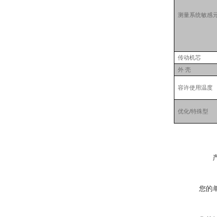
测量系统敏感
传动机芯
外
壳
容许使用温度
优化/特殊型
您的