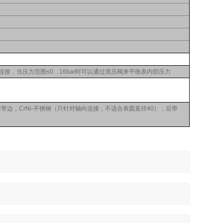
连接，当压力范围≤0…16bar时可以通过泄压阀来平衡表内部压力
前带边，CrNi-不锈钢（只针对轴向连接，不适合表圆直径40）；后带