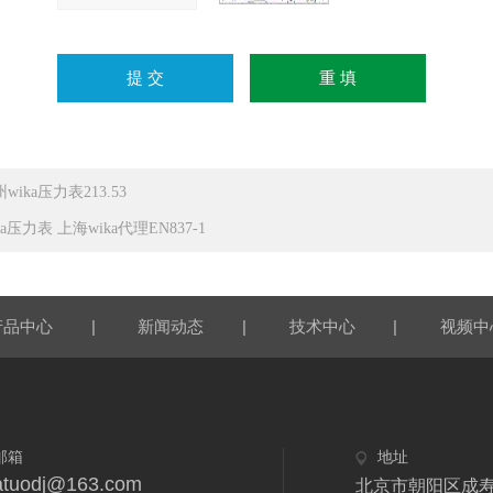
wika压力表213.53
ka压力表 上海wika代理EN837-1
|
|
|
产品中心
新闻动态
技术中心
视频中
邮箱
地址
atuodj@163.com
北京市朝阳区成寿寺