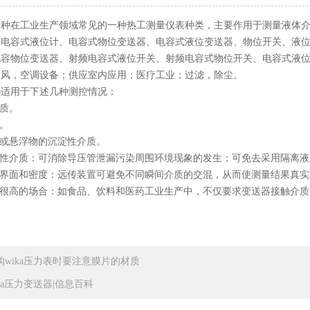
一种在工业生产领域常见的一种热工测量仪表种类，主要作用于测量液体
、电容式液位计、电容式物位变送器、电容式液位变送器、物位开关、液
电容物位变送器、射频电容式液位开关、射频电容式物位开关、电容式液
通风，空调设备；供应室内应用；医疗工业；过滤，除尘。
器
适用于下述几种测控情况：
介质。
质。
粒或悬浮物的沉淀性介质。
毒性介质：可消除导压管泄漏污染周围环境现象的发生；可免去采用隔离
量界面和密度：远传装置可避免不同瞬间介质的交混，从而使测量结果真
求很高的场合：如食品、饮料和医药工业生产中，不仅要求变送器接触介
购wika压力表时要注意膜片的材质
ika压力变送器|信息百科