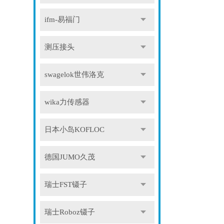
ifm-易福门
测压接头
swagelok世伟洛克
wika力传感器
日本小岛KOFLOC
德国JUMO久茂
瑞士FST镊子
瑞士Roboz镊子