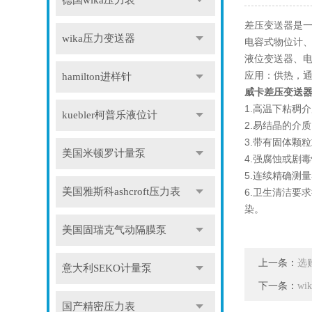
德国wika压力表
差压变送器是
wika压力变送器
电容式物位计
液位变送器、
应用：供热，
hamilton进样针
威卡差压变送
1.高温下粘稠
kuebler柯普乐液位计
2.易结晶的介
3.带有固体颗
美国米顿罗计量泵
4.强腐蚀或剧
5.连续精确测
美国雅斯科ashcroft压力表
6.卫生清洁要
染。
美国固瑞克气动隔膜泵
上一条：
选
意大利SEKO计量泵
下一条：
w
国产精密压力表